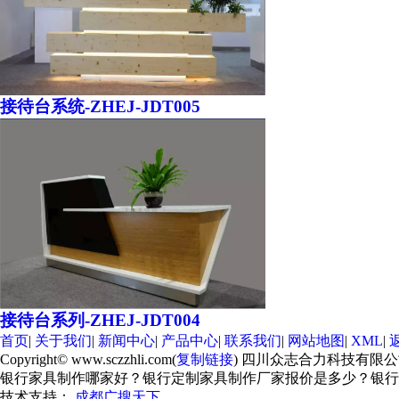
接待台系统-ZHEJ-JDT005
接待台系列-ZHEJ-JDT004
首页
|
关于我们
|
新闻中心
|
产品中心
|
联系我们
|
网站地图
|
XML
|
Copyright© www.sczzhli.com(
复制链接
) 四川众志合力科技有限
银行家具制作哪家好？银行定制家具制作厂家报价是多少？银行标识标
技术支持：
成都广搜天下